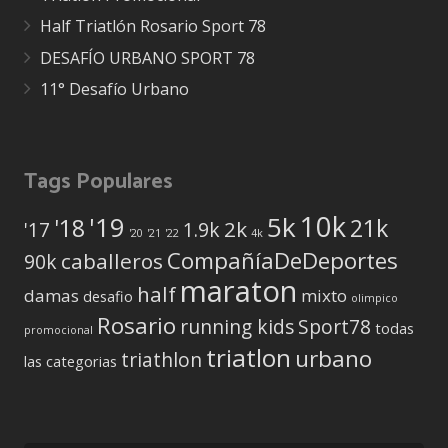
Half Triatlón Rosario Sport 78
DESAFÍO URBANO SPORT 78
11° Desafío Urbano
Tags Populares
10k
5k
'19
'18
21k
2k
'17
1.9k
'20
'21
'22
4k
CompañíaDeDeportes
caballeros
90k
maraton
half
damas
mixto
desafio
olimpico
Rosario
running kids
Sport78
todas
promocional
triatlon
urbano
triathlon
las categorias