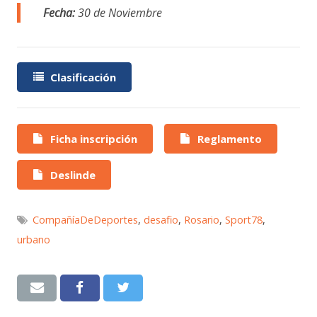
Fecha:
30 de Noviembre
Clasificación
Ficha inscripción
Reglamento
Deslinde
CompañíaDeDeportes
,
desafio
,
Rosario
,
Sport78
,
urbano