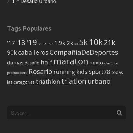
11° Desafío Urbano
Tags Populares
10k
5k
'19
'18
21k
2k
'17
1.9k
'20
'21
'22
4k
CompañíaDeDeportes
caballeros
90k
maraton
half
damas
mixto
desafio
olimpico
Rosario
running kids
Sport78
todas
promocional
triatlon
urbano
triathlon
las categorias