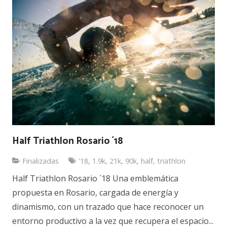
Half Triathlon Rosario ´18
Finalizadas
'18
,
1.9k
,
21k
,
90k
,
half
,
triathlon
Half Triathlon Rosario ´18 Una emblemática
propuesta en Rosario, cargada de energía y
dinamismo, con un trazado que hace reconocer un
entorno productivo a la vez que recupera el espacio...