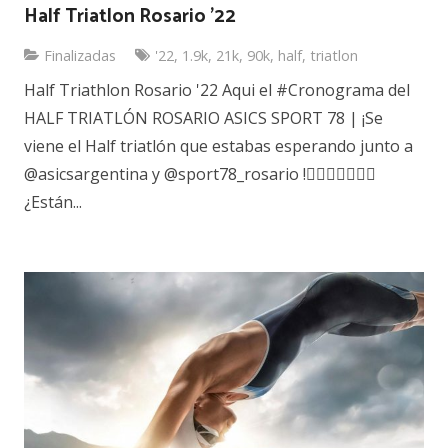
Half Triatlon Rosario ’22
Finalizadas
'22
,
1.9k
,
21k
,
90k
,
half
,
triatlon
Half Triathlon Rosario '22 Aqui el #Cronograma del
HALF TRIATLÓN ROSARIO ASICS SPORT 78 | ¡Se
viene el Half triatlón que estabas esperando junto a
@asicsargentina y @sport78_rosario !🏊🏼🚴🏼‍♂️🏃🏻
¿Están...