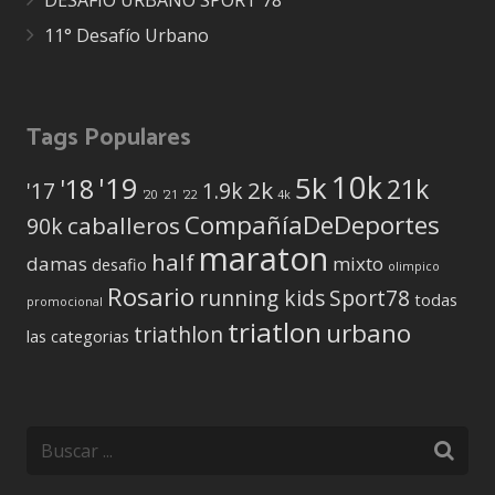
11° Desafío Urbano
Tags Populares
10k
5k
'19
'18
21k
2k
'17
1.9k
'20
'21
'22
4k
CompañíaDeDeportes
caballeros
90k
maraton
half
damas
mixto
desafio
olimpico
Rosario
running kids
Sport78
todas
promocional
triatlon
urbano
triathlon
las categorias